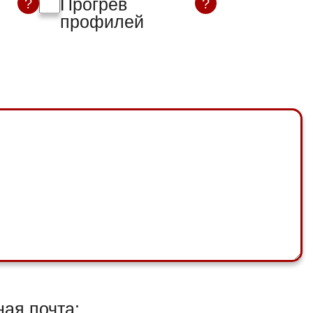
Прогрев
?
?
профилей
ая почта: