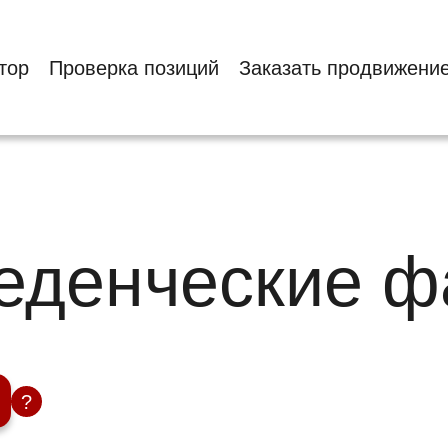
тор
Проверка позиций
Заказать продвижени
веденческие 
?